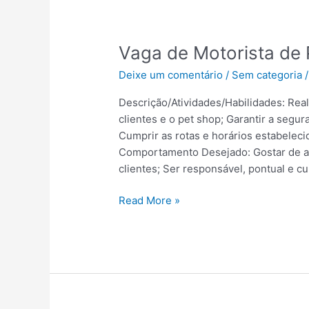
Vaga
Vaga de Motorista de 
de
Deixe um comentário
/
Sem categoria
Motorista
de
Descrição/Atividades/Habilidades: Real
Pet
clientes e o pet shop; Garantir a segur
Shop
Cumprir as rotas e horários estabeleci
|
Comportamento Desejado: Gostar de an
Maceió
clientes; Ser responsável, pontual e c
–
AL
Read More »