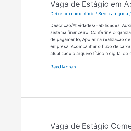
Vaga
Vaga de Estágio em Ad
de
Deixe um comentário
/
Sem categoria
Estágio
em
Descrição/Atividades/Habilidades: Auxi
Administração
sistema financeiro; Conferir e organi
|
de pagamento; Apoiar na realização d
Salvador
empresa; Acompanhar o fluxo de caixa e
–
atualizado o arquivo físico e digital d
BA
Read More »
Vaga
Vaga de Estágio Comer