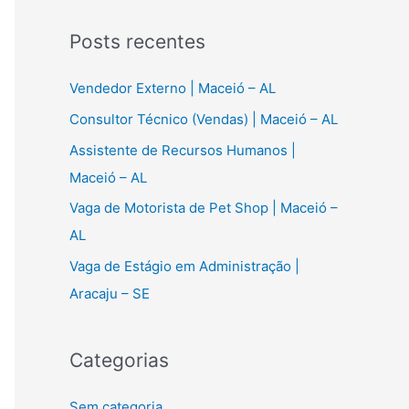
s
Posts recentes
q
u
Vendedor Externo | Maceió – AL
i
Consultor Técnico (Vendas) | Maceió – AL
s
Assistente de Recursos Humanos |
a
Maceió – AL
r
Vaga de Motorista de Pet Shop | Maceió –
p
AL
o
Vaga de Estágio em Administração |
r
Aracaju – SE
:
Categorias
Sem categoria