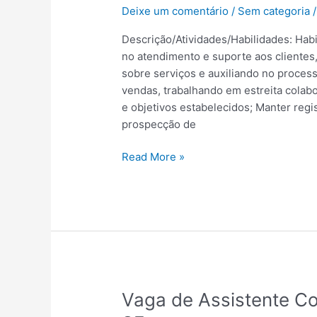
de
Deixe um comentário
/
Sem categoria
Estágio
Comercial
Descrição/Atividades/Habilidades: Habi
|
no atendimento e suporte aos cliente
Salvador
sobre serviços e auxiliando no process
–
vendas, trabalhando em estreita cola
BA
e objetivos estabelecidos; Manter regi
prospecção de
Read More »
Vaga
Vaga de Assistente Co
de