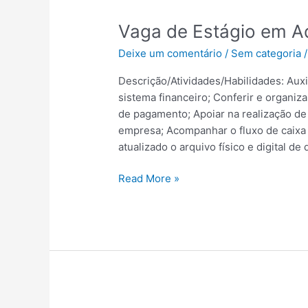
Vaga
Vaga de Estágio em Ad
de
Deixe um comentário
/
Sem categoria
Estágio
em
Descrição/Atividades/Habilidades: Auxi
Administração
sistema financeiro; Conferir e organi
|
de pagamento; Apoiar na realização d
Aracaju
empresa; Acompanhar o fluxo de caixa e
–
atualizado o arquivo físico e digital d
SE
Read More »