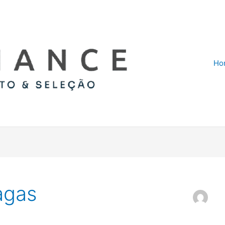
Ho
agas