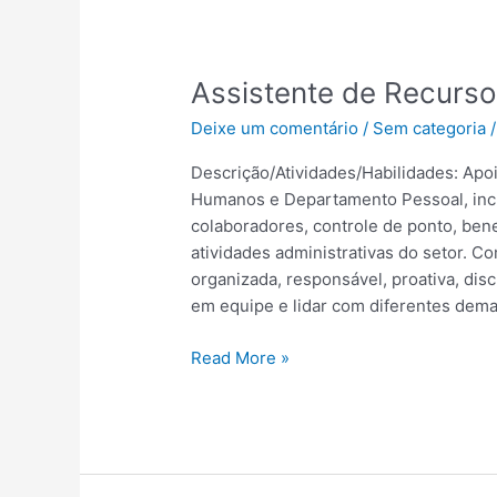
Assistente
Assistente de Recurs
de
Deixe um comentário
/
Sem categoria
Recursos
Humanos
Descrição/Atividades/Habilidades: Apo
|
Humanos e Departamento Pessoal, incl
Maceió
colaboradores, controle de ponto, ben
–
atividades administrativas do setor.
AL
organizada, responsável, proativa, disc
em equipe e lidar com diferentes dem
Read More »