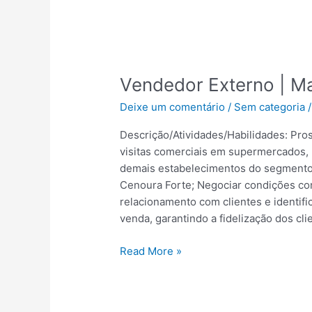
Vendedor
Vendedor Externo | M
Externo
Deixe um comentário
/
Sem categoria
|
Maceió
Descrição/Atividades/Habilidades: Pros
–
visitas comerciais em supermercados, 
AL
demais estabelecimentos do segmento a
Cenoura Forte; Negociar condições co
relacionamento com clientes e identif
venda, garantindo a fidelização dos cli
Read More »