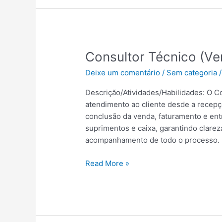
Consultor
Consultor Técnico (Ve
Técnico
Deixe um comentário
/
Sem categoria
(Vendas)
|
Descrição/Atividades/Habilidades: O C
Maceió
atendimento ao cliente desde a recepçã
–
conclusão da venda, faturamento e entr
AL
suprimentos e caixa, garantindo clarez
acompanhamento de todo o processo. Pr
Read More »