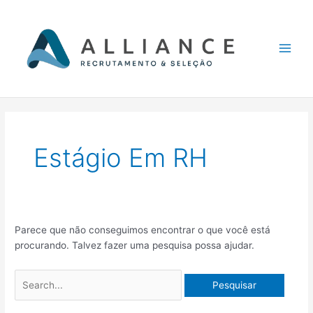
Ir
Pesquisar
Main
para
por:
Men
o
conteúdo
Estágio Em RH
Parece que não conseguimos encontrar o que você está
procurando. Talvez fazer uma pesquisa possa ajudar.