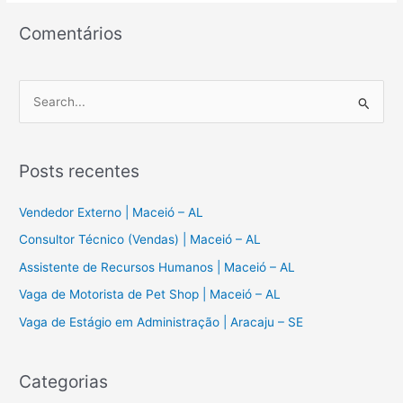
Comentários
P
e
s
Posts recentes
q
u
Vendedor Externo | Maceió – AL
i
Consultor Técnico (Vendas) | Maceió – AL
s
Assistente de Recursos Humanos | Maceió – AL
a
Vaga de Motorista de Pet Shop | Maceió – AL
r
Vaga de Estágio em Administração | Aracaju – SE
p
o
r
Categorias
: