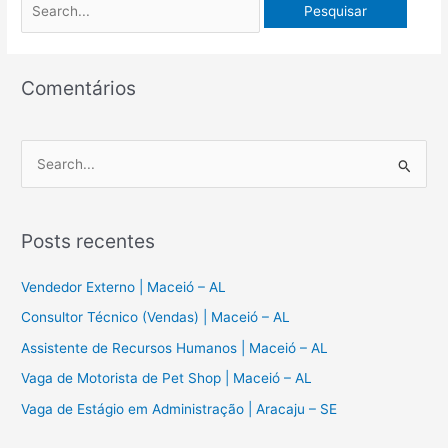
Comentários
P
e
s
Posts recentes
q
u
Vendedor Externo | Maceió – AL
i
Consultor Técnico (Vendas) | Maceió – AL
s
Assistente de Recursos Humanos | Maceió – AL
a
Vaga de Motorista de Pet Shop | Maceió – AL
r
Vaga de Estágio em Administração | Aracaju – SE
p
o