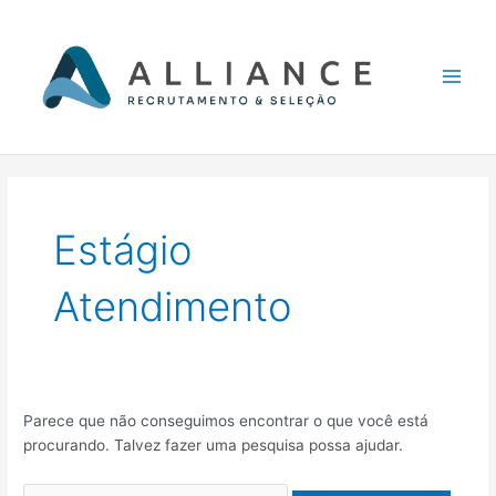
Ir
Pesquisar
Main
para
por:
Men
o
conteúdo
Estágio
Atendimento
Parece que não conseguimos encontrar o que você está
procurando. Talvez fazer uma pesquisa possa ajudar.