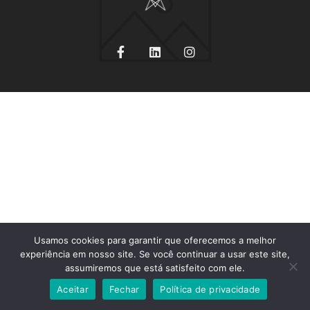
F
L
I
a
i
n
c
n
s
e
k
t
b
e
a
o
d
g
o
i
r
k
n
a
-
m
f
Usamos cookies para garantir que oferecemos a melhor
experiência em nosso site. Se você continuar a usar este site,
assumiremos que está satisfeito com ele.
Aceitar
Fechar
Política de privacidade